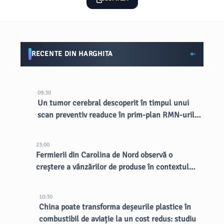
RECENTE DIN HARGHITA
09:30
Un tumor cerebral descoperit în timpul unui
scan preventiv readuce în prim-plan RMN-urile
totale
23:00
Fermierii din Carolina de Nord observă o
creștere a vânzărilor de produse în contextul
unui focar de cyclosporiază
10:30
China poate transforma deșeurile plastice în
combustibil de aviație la un cost redus: studiu