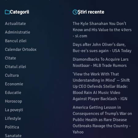
Categorii
Știri recente
Actualitate
The Kyle Shanahan You Don’t
Know and His Value to the 49ers
Administratie
- si.com
Bancul zilei
Days after John Oliver's dare,
Calendar Ortodox
Buc-ee's sues again - USA Today
Citate
Diamondbacks To Acquire Lars
Nootbaar - MLB Trade Rumors
Citatul zilei
'View the Work With That
Cultura
Understanding in Mind' — Shift
Economie
Up CEO Defends Stellar Blade:
Educatie
Blood Rain AI Music Video
Against Player Backlash - IGN
Horoscop
America Getting Lesson in
La povești
Consequences of Trump’s War on
Lifestyle
Public Health as Rare Disease
Outbreaks Ravage the Country -
Politica
Yahoo
Sanatate