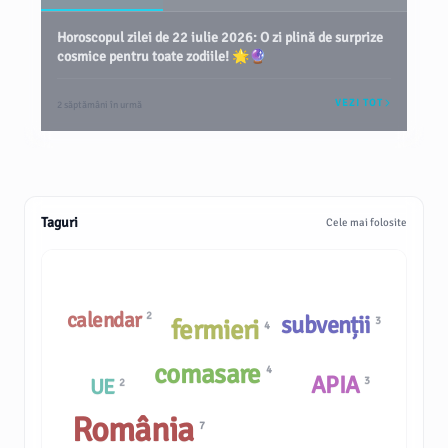
Horoscopul zilei de 22 iulie 2026: O zi plină de surprize
cosmice pentru toate zodiile! 🌟🔮
VEZI TOT
2 săptămâni în urmă
Taguri
Cele mai folosite
calendar
2
subvenții
fermieri
3
4
comasare
4
APIA
UE
3
2
România
7