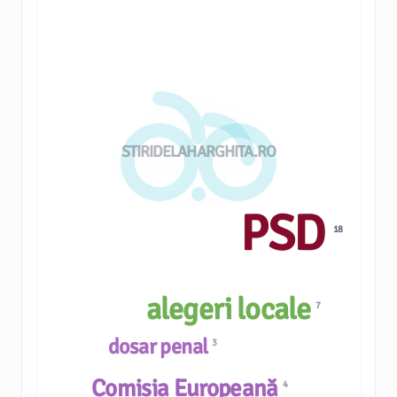
STIRIDELAHARGHITA.RO
PSD
18
alegeri locale
7
dosar penal
3
Comisia Europeană
4