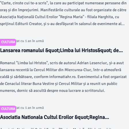
"Carte, cinste cui te-a scris", la care au participat numeroase persoane din
oraș și din împrejurimi. Manifestările culturale au fost organizate de către
Asociația Națională Cultul Eroilor "Regina Maria" - filiala Harghita, cu
sprijinul Editurii Creator, și s-au desfășurat în salonul de evenimente al
hotelului Fenyo, conform informațiilor disponibile pe informatiahr.ro.
Articol postat cu 1 an în urmă
CULTURA
Lansarea romanului &quot;Limba lui Hristos&quot; de
Adrian Lesenciuc la Miercurea-Ciuc
Romanul "Limba lui Hristos", scris de autorul Adrian Lesenciuc, și-a avut
lansarea recentă la Cercul Militar din Miercurea-Ciuc, într-o atmosferă
caldă și sărbătoare, conform informatiahr.ro. Evenimentul a fost organizat
de Cenaclul literar Buna Vestire și Cercul Militar și a reunit un public
numeros, dornic să ascultă despre noua lucrare a scriitorului.
Articol postat cu 1 an în urmă
CULTURA
Asociatia Nationala Cultul Eroilor &quot;Regina
Maria&quot; organizează un eveniment dedicat cărților