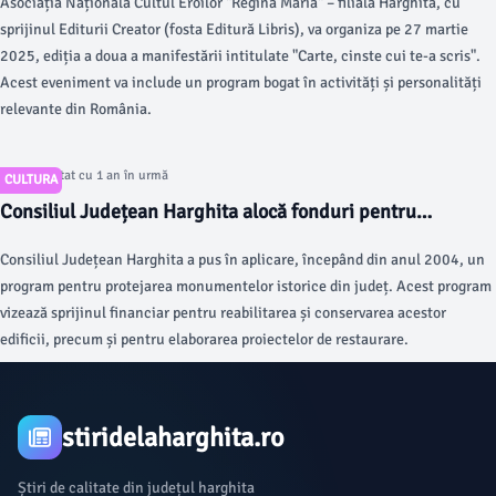
Asociația Națională Cultul Eroilor "Regina Maria" – filiala Harghita, cu
sprijinul Editurii Creator (fosta Editură Libris), va organiza pe 27 martie
2025, ediția a doua a manifestării intitulate "Carte, cinste cui te-a scris".
Acest eveniment va include un program bogat în activități și personalități
relevante din România.
Articol postat cu 1 an în urmă
CULTURA
Consiliul Județean Harghita alocă fonduri pentru
protejarea monumentelor istorice
Consiliul Județean Harghita a pus în aplicare, începând din anul 2004, un
program pentru protejarea monumentelor istorice din județ. Acest program
vizează sprijinul financiar pentru reabilitarea și conservarea acestor
edificii, precum și pentru elaborarea proiectelor de restaurare.
stiridelaharghita.ro
Știri de calitate din județul harghita