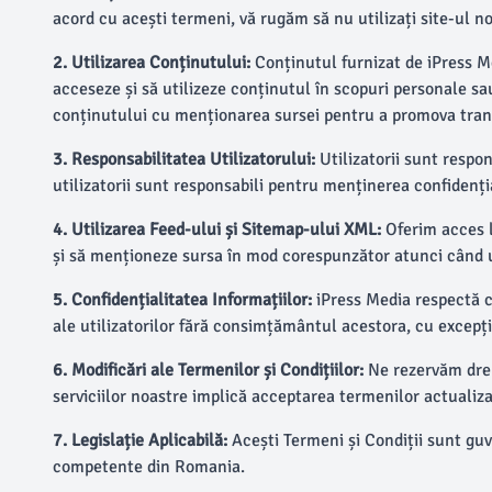
acord cu acești termeni, vă rugăm să nu utilizați site-ul no
2. Utilizarea Conținutului:
Conținutul furnizat de iPress Med
acceseze și să utilizeze conținutul în scopuri personale sa
conținutului cu menționarea sursei pentru a promova transp
3. Responsabilitatea Utilizatorului:
Utilizatorii sunt respon
utilizatorii sunt responsabili pentru menținerea confidențial
4. Utilizarea Feed-ului și Sitemap-ului XML:
Oferim acces la
și să menționeze sursa în mod corespunzător atunci când ut
5. Confidențialitatea Informațiilor:
iPress Media respectă co
ale utilizatorilor fără consimțământul acestora, cu excepți
6. Modificări ale Termenilor și Condițiilor:
Ne rezervăm drept
serviciilor noastre implică acceptarea termenilor actualiza
7. Legislație Aplicabilă:
Acești Termeni și Condiții sunt guve
competente din Romania.