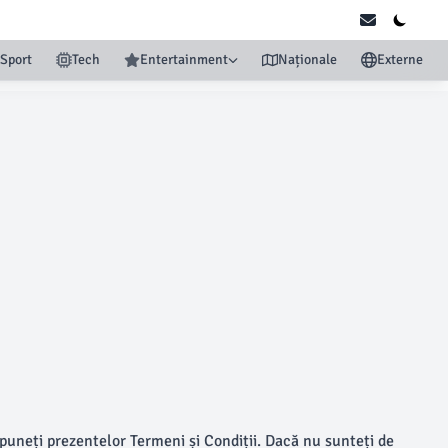
Sport
Tech
Entertainment
Naționale
Externe
upuneți prezentelor Termeni și Condiții. Dacă nu sunteți de