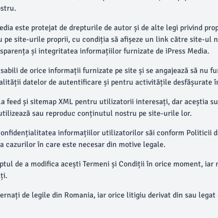
stru.
ia este protejat de drepturile de autor și de alte legi privind prop
u pe site-urile proprii, cu condiția să afișeze un link către site-u
arența și integritatea informațiilor furnizate de iPress Media.
sabili de orice informații furnizate pe site și se angajează să nu 
ității datelor de autentificare și pentru activitățile desfășurate î
 feed și sitemap XML pentru utilizatorii interesați, dar aceștia su
ilizează sau reproduc conținutul nostru pe site-urile lor.
nfidențialitatea informațiilor utilizatorilor săi conform Politicii
a cazurilor în care este necesar din motive legale.
ul de a modifica acești Termeni și Condiții în orice moment, iar mod
ți.
rnați de legile din Romania, iar orice litigiu derivat din sau legat 