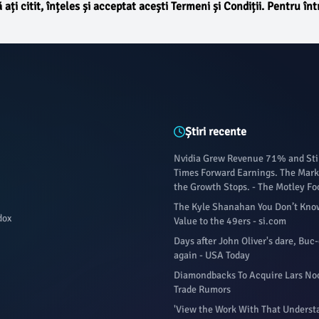
ă ați citit, înțeles și acceptat acești Termeni și Condiții. Pentru î
Știri recente
Nvidia Grew Revenue 71% and Stil
Times Forward Earnings. The Marke
the Growth Stops. - The Motley Fo
The Kyle Shanahan You Don’t Kno
dox
Value to the 49ers - si.com
Days after John Oliver's dare, Buc-
again - USA Today
Diamondbacks To Acquire Lars No
Trade Rumors
'View the Work With That Underst