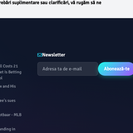
ntrebări suplimentare sau clarificări, vă rugăm să ne
Newsletter
l Costs 21
Abonează-te
t Is Betting
ol
w and His
ee's sues
otbaar - MLB
anding in