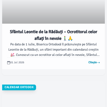
Sfântul Leontie de la Rădăuți – Ocrotitorul celor
aflați în nevoie 🚶‍♂️🙏
Pe data de 1 iulie, Biserica Ortodoxă îl prăznuiește pe Sfântul
Leontie de la Rădăuți, un sfânt important din calendarul creștin
💒. Cunoscut ca un ocrotitor al celor aflați în nevoie, Sfântul
Leontie este venerat de credincioși pentru viața sa plină de
01 Jul 2026
Citește
smerenie și milostenie.
CALENDAR ORTODOX