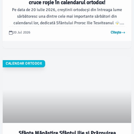
cruce roșie în calendarul ortodox!
Pe data de 20 iulie 2026, creștinii ortodocși din întreaga lume
sărbătoresc una dintre cele mai importante sărbători din
calendarul lor, dedicată Sfântului Proroc Ilie Tesviteanul 🌩️.
Această zi este marcată cu o cruce roșie în calendar, simbolizând
20 Jul 2026
Citește
importanța deosebită a sărbătorii.
CALENDAR ORTODOX
Sfânta Mănăstire Sfântul Ilie și Prăznuirea