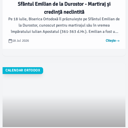
Sfântul Emilian de la Durostor - Martiraj și
credință neclintită
Pe 18 iulie, Biserica Ortodoxă îl prăznuiește pe Sfântul Emilian de
la Durostor, cunoscut pentru martirajul său în vremea
împăratului Iulian Apostatul (361-363 d.Hr.). Emilian a fost un
soldat creștin care a refuzat să aducă jertfă zeilor păgâni, motiv
18 Jul 2026
Citește
pentru care a fost supus la chinuri grele.
CALENDAR ORTODOX