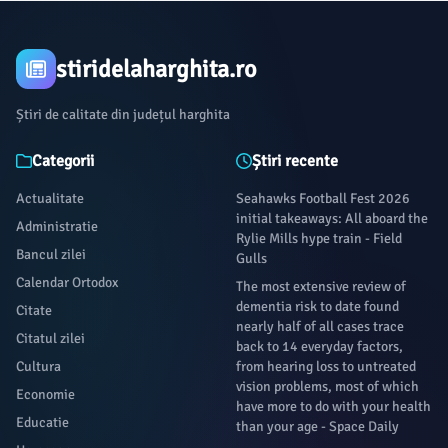
stiridelaharghita.ro
Știri de calitate din județul harghita
Categorii
Știri recente
Actualitate
Seahawks Football Fest 2026
initial takeaways: All aboard the
Administratie
Rylie Mills hype train - Field
Bancul zilei
Gulls
Calendar Ortodox
The most extensive review of
dementia risk to date found
Citate
nearly half of all cases trace
Citatul zilei
back to 14 everyday factors,
Cultura
from hearing loss to untreated
vision problems, most of which
Economie
have more to do with your health
Educatie
than your age - Space Daily