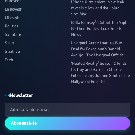
Horoscop
iPhone Ultra colors: New leak
reveals silver and dark blue -
La povești
9to5Mac
Lifestyle
Bella Ramsey’s Cutout Top Might
Politica
Be Their Boldest Look Yet - E!
Sanatate
News
Sport
Liverpool Agree Loan-to-Buy
Deal for Barcelona’s Ronald
Știați că
Araújo - The Liverpool Offside
Tech
‘Heated Rivalry’ Season 2 Finds
Its Troy and Harris in Charlie
Gillespie and Justice Smith - The
Hollywood Reporter
Newsletter
Abonează-te