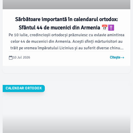
Sărbătoare importantă în calendarul ortodox:
Sfântul 44 de mucenici din Armenia 📅✝️
Pe 10 iulie, credincioșii ortodocși prăznuiesc cu evlavie amintirea
celor 44 de mucenici din Armenia. Acești sfinți mărturisitori au
trăit pe vremea împăratului Licinius și au suferit diverse chinuri
pentru credința lor în Hristos, alegând să-și păstreze credința în
10 Jul 2026
Citește
ciuda persecuțiilor dure.
CALENDAR ORTODOX