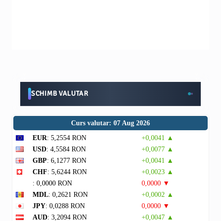
SCHIMB VALUTAR
Curs valutar: 07 Aug 2026
EUR
: 5,2554 RON
+0,0041 ▲
USD
: 4,5584 RON
+0,0077 ▲
GBP
: 6,1277 RON
+0,0041 ▲
CHF
: 5,6244 RON
+0,0023 ▲
: 0,0000 RON
0,0000 ▼
MDL
: 0,2621 RON
+0,0002 ▲
JPY
: 0,0288 RON
0,0000 ▼
AUD
: 3,2094 RON
+0,0047 ▲