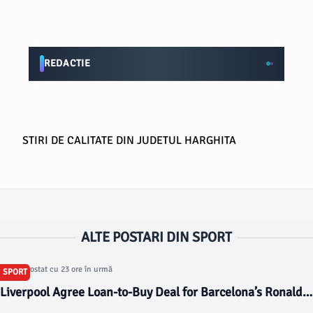
REDACTIE
STIRI DE CALITATE DIN JUDETUL HARGHITA
ALTE POSTARI DIN SPORT
Articol postat cu 23 ore în urmă
SPORT
Liverpool Agree Loan-to-Buy Deal for Barcelona’s Ronald
Araújo - The Liverpool Offside