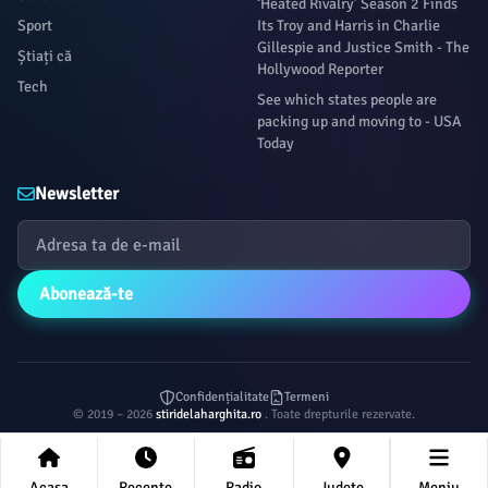
‘Heated Rivalry’ Season 2 Finds
Sport
Its Troy and Harris in Charlie
Gillespie and Justice Smith - The
Știați că
Hollywood Reporter
Tech
See which states people are
packing up and moving to - USA
Today
Newsletter
Abonează-te
Confidențialitate
Termeni
© 2019 – 2026
stiridelaharghita.ro
. Toate drepturile rezervate.
Acasa
Recente
Radio
Județe
Meniu