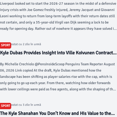
Liverpool looked set to start the 2026-27 season in the midst of a defensive
injury crisis with Joe Gomez freshly injured, Jeremy Jacquet and Giovanni
Leoni working to return from long-term layoffs with their return dates still
not certain, and only a 35-year-old Virgil van Dijk seeming a lock to be
ready for opening day. Rather out of nowhere it appears they have solved it
by agreeing a season-long loan deal for Barcelona’s 27-year-old Uruguayan
centre half Ronald Araújo with an option to make the move permanent
Articol postat cu 2 zile în urmă
SPORT
should the club wish to do so at the end of the campaign.
Kyle Dubas Provides Insight into Ville Koivunen Contract -
NHL.com
By Michelle Crechiolo @PensInsideScoop Penguins Team Reporter August
06, 2026 Link copied At the draft, Kyle Dubas mentioned how the
landscape has been shifting as player salaries rise with the cap, which is
only going to go up each year. From there, watching how older forwards
with lower ceilings were paid as free agents, along with the shaping of the
restricted free agent market, led the Penguins to take a different view on
how they wanted to handle their own players.
Articol postat cu 3 zile în urmă
SPORT
The Kyle Shanahan You Don’t Know and His Value to the