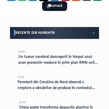
COPIAZĂ
RECENTE DIN HARGHITA
09:30
Un tumor cerebral descoperit în timpul unui
scan preventiv readuce în prim-plan RMN-urile
totale
23:00
Fermierii din Carolina de Nord observă o
creștere a vânzărilor de produse în contextul
unui focar de cyclosporiază
10:30
China poate transforma deșeurile plastice în