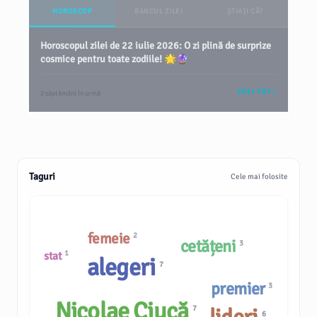
HOROSCOP
BANCUL ZILEI
ȘTIAȚI CĂ?
Horoscopul zilei de 22 iulie 2026: O zi plină de surprize
cosmice pentru toate zodiile! 🌟🔮
VEZI TOT
2 săptămâni în urmă
Taguri
Cele mai folosite
femeie
2
cetățeni
3
1
stat
alegeri
7
premier
3
Nicolae Ciucă
7
6