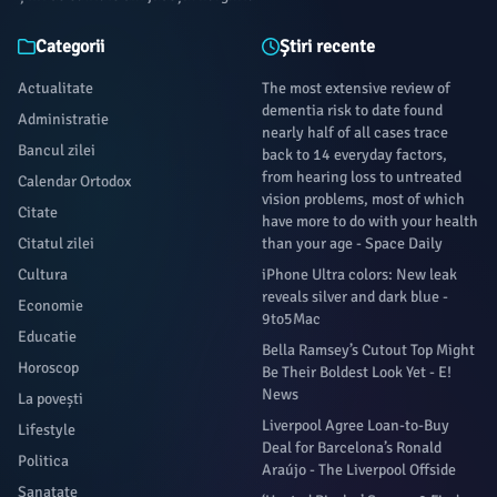
Categorii
Știri recente
Actualitate
The most extensive review of
dementia risk to date found
Administratie
nearly half of all cases trace
Bancul zilei
back to 14 everyday factors,
from hearing loss to untreated
Calendar Ortodox
vision problems, most of which
Citate
have more to do with your health
Citatul zilei
than your age - Space Daily
Cultura
iPhone Ultra colors: New leak
reveals silver and dark blue -
Economie
9to5Mac
Educatie
Bella Ramsey’s Cutout Top Might
Horoscop
Be Their Boldest Look Yet - E!
News
La povești
Liverpool Agree Loan-to-Buy
Lifestyle
Deal for Barcelona’s Ronald
Politica
Araújo - The Liverpool Offside
Sanatate