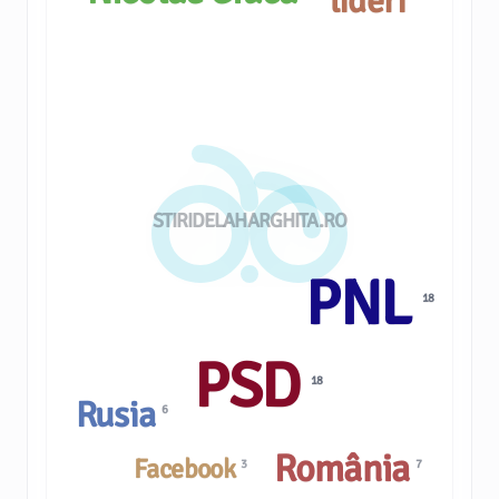
lideri
STIRIDELAHARGHITA.RO
PNL
18
PSD
18
Rusia
6
România
Facebook
7
3