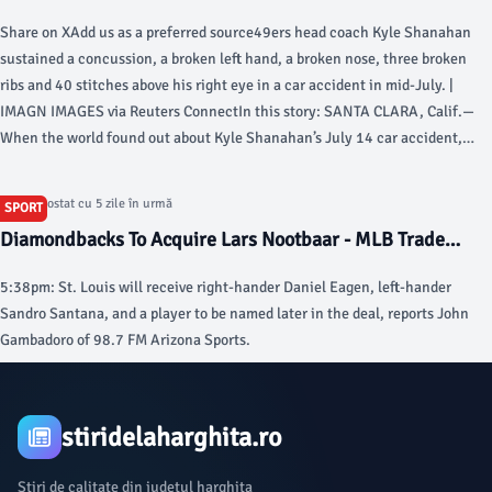
49ers - si.com
Share on XAdd us as a preferred source49ers head coach Kyle Shanahan
sustained a concussion, a broken left hand, a broken nose, three broken
ribs and 40 stitches above his right eye in a car accident in mid-July. |
IMAGN IMAGES via Reuters ConnectIn this story: SANTA CLARA, Calif.—
When the world found out about Kyle Shanahan’s July 14 car accident,
most images blasted across social media or television were of him with a
headset on and a playsheet in hand.
Articol postat cu 5 zile în urmă
SPORT
Diamondbacks To Acquire Lars Nootbaar - MLB Trade
Rumors
5:38pm: St. Louis will receive right-hander Daniel Eagen, left-hander
Sandro Santana, and a player to be named later in the deal, reports John
Gambadoro of 98.7 FM Arizona Sports.
stiridelaharghita.ro
Știri de calitate din județul harghita