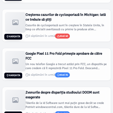
Creșterea cazurilor de cyclosporiază în Michigan: Iată
ce trebuie să știți
Cazurile de cyclosporiază sunt în creștere în Statele Unite, în
timp ce oficialii avertizează cu privire la produse alim...
3 săptămâni în urmă
nivel 40
HARGHITA
Google Pixel 11 Pro Fold primește aprobare de către
FCC
Un nou telefon Google a trecut astăzi prin FCC, un dispozitiv pe
care credem că îl reprezintă Pixel 11 Pro Fold. Deocamd...
4 săptămâni în urmă
nivel 31
HARGHITA
Zvonurile despre dispariția studioului DOOM sunt
exagerate
Tăierile de la id Software sunt mai puțin grave decât se crede
Potrivit windowscentral.com, tăierile dure de la id Softw...