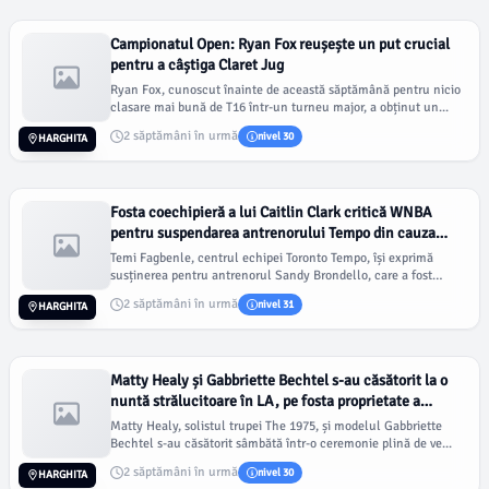
Campionatul Open: Ryan Fox reușește un put crucial
pentru a câștiga Claret Jug
Ryan Fox, cunoscut înainte de această săptămână pentru nicio
clasare mai bună de T16 într-un turneu major, a obținut un...
2 săptămâni în urmă
nivel 30
HARGHITA
Fosta coechipieră a lui Caitlin Clark critică WNBA
pentru suspendarea antrenorului Tempo din cauza
remarkei despre 'specii protejate'
Temi Fagbenle, centrul echipei Toronto Tempo, își exprimă
susținerea pentru antrenorul Sandy Brondello, care a fost
susp...
2 săptămâni în urmă
nivel 31
HARGHITA
Matty Healy și Gabbriette Bechtel s-au căsătorit la o
nuntă strălucitoare în LA, pe fosta proprietate a
Madonnei
Matty Healy, solistul trupei The 1975, și modelul Gabbriette
Bechtel s-au căsătorit sâmbătă într-o ceremonie plină de ve...
2 săptămâni în urmă
nivel 30
HARGHITA