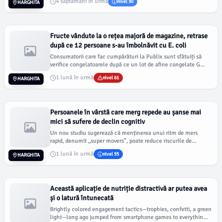
4 săptămâni în urmă
nivel 30
HARGHITA
Fructe vândute la o rețea majoră de magazine, retrase
după ce 12 persoane s-au îmbolnăvit cu E. coli
Consumatorii care fac cumpărături la Publix sunt sfătuiți să
verifice congelatoarele după ce un lot de afine congelate G...
1 lună în urmă
nivel 61
HARGHITA
Persoanele în vârstă care merg repede au șanse mai
mici să sufere de declin cognitiv
Un nou studiu sugerează că menținerea unui ritm de mers
rapid, denumit „super movers”, poate reduce riscurile de
declin...
1 lună în urmă
nivel 55
HARGHITA
Această aplicație de nutriție distractivă ar putea avea
și o latură întunecată
Brightly colored engagement tactics—trophies, confetti, a green
light—long ago jumped from smartphone games to everythin...