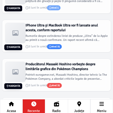
prăjitură din gheață și pește O pinguină considerată a fi ce...
3 luni în urmă
nivel 1
HARGHITA
IPhone Ultra și MacBook Ultra vor fi lansate anul
acesta, conform raportului
Rumorile despre extinderea liniei de produse „Ultra” de la Apple
au primit o nouă confirmare. Un raport recent afirmă că...
3 luni în urmă
nivel 31
HARGHITA
Producătorul Masaaki Hoshino vorbește despre
limitările grafice din Pokémon Champions
Potrivit eurogamer.net, Masaaki Hoshino, director tehnic la The
Pokémon Company, a abordat criticile legate de prezentar...
3 luni în urmă
nivel 31
HARGHITA
Recenzie Broadway: 'Joe Turner's Come And Gone' cu
Taraji P. Henson
Acasa
Recente
Radio
Județe
Meniu