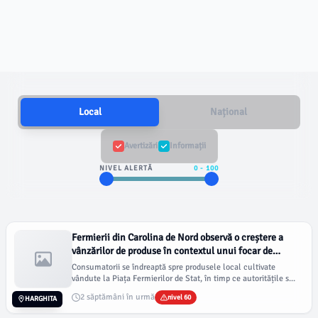
Local
Național
Avertizări
Informații
NIVEL ALERTĂ
0
-
100
Fermierii din Carolina de Nord observă o creștere a
vânzărilor de produse în contextul unui focar de
cyclosporiază
Consumatorii se îndreaptă spre produsele local cultivate
vândute la Piața Fermierilor de Stat, în timp ce autoritățile s...
2 săptămâni în urmă
nivel 60
HARGHITA