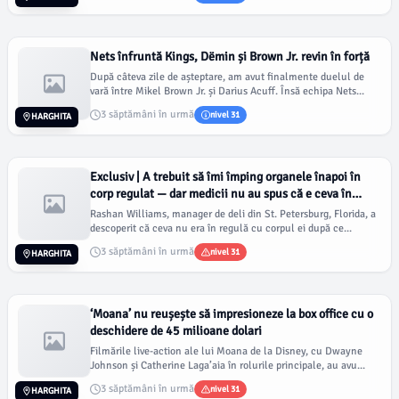
Nets înfruntă Kings, Dëmin și Brown Jr. revin în forță
După câteva zile de așteptare, am avut finalmente duelul de
vară între Mikel Brown Jr. și Darius Acuff. Însă echipa Nets...
3 săptămâni în urmă
nivel 31
HARGHITA
Exclusiv | A trebuit să îmi împing organele înapoi în
corp regulat — dar medicii nu au spus că e ceva în
neregulă
Rashan Williams, manager de deli din St. Petersburg, Florida, a
descoperit că ceva nu era în regulă cu corpul ei după ce...
3 săptămâni în urmă
nivel 31
HARGHITA
‘Moana’ nu reușește să impresioneze la box office cu o
deschidere de 45 milioane dolari
Filmările live-action ale lui Moana de la Disney, cu Dwayne
Johnson și Catherine Laga’aia în rolurile principale, au avu...
3 săptămâni în urmă
nivel 31
HARGHITA