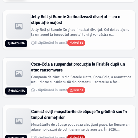
Jelly Roll și Bunnie Xo finalizează divorțul — cu o
stipulație majoră
Jelly Roll și Bunnie Xo și-au finalizat divorțul. Cei doi au ajuns
la un acord la începutul acestei luni și vor păstra c...
3 săptămâni în urmă
nivel 31
HARGHITA
Coca-Cola a suspendat producția la Fairlife după un
atac ransomware
Compania de băuturi din Statele Unite, Coca-Cola, a anunțat că
unul dintre subsidiarii săi din domeniul lactatelor a fos...
3 săptămâni în urmă
nivel 31
HARGHITA
Cum să eviți mușcăturile de căpușe în grădină sau în
timpul drumețiilor
Mușcăturile de căpușe pot cauza afecțiuni grave, iar fiecare an
aduce noi cazuri de boli transmise de acestea. În 2026,...
3 săptămâni în urmă
nivel 61