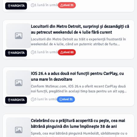
1 lună în urmă
nivel 31
HARGHITA
Locuitorii din Metro Detroit, surprinși și dezamăgiți că
au petrecut weekendul de 4 iulie fără curent
Locuitorii din Metro Detroit au trăit o experiență frustrantă în
weekendul de 4 iulie, când un puternic atribut de furtu...
1 lună în urmă
nivel 60
HARGHITA
IOS 26.4 a adus două noi funcții pentru CarPlay, cu
una mare în dezvoltare
Conform 9to5mac.com, iOS 26.4 a oferit recent CarPlay două
noi funcții, pregătind în același timp baza pentru un alt upg...
3 luni în urmă
nivel 31
HARGHITA
Celebrând cu o prăjitură acoperită cu pește, cea mai
bătrână pinguină din lume împlinește 38 de ani
Spneb, cea mai bătrână pinguină Humboldt, sărbătorește cu o