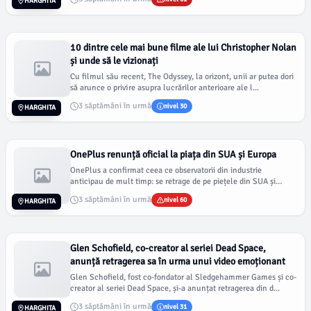
HARGHITA
10 dintre cele mai bune filme ale lui Christopher Nolan
și unde să le vizionați
Cu filmul său recent, The Odyssey, la orizont, unii ar putea dori
să arunce o privire asupra lucrărilor anterioare ale l...
3 săptămâni în urmă
nivel 30
HARGHITA
OnePlus renunță oficial la piața din SUA și Europa
OnePlus a confirmat ceea ce observatorii din industrie
anticipau de mult timp: se retrage de pe piețele din SUA și
Europ...
3 săptămâni în urmă
nivel 60
HARGHITA
Glen Schofield, co-creator al seriei Dead Space,
anunță retragerea sa în urma unui video emoționant
Glen Schofield, fost co-fondator al Sledgehammer Games și co-
creator al seriei Dead Space, și-a anunțat retragerea din d...
3 săptămâni în urmă
nivel 31
HARGHITA