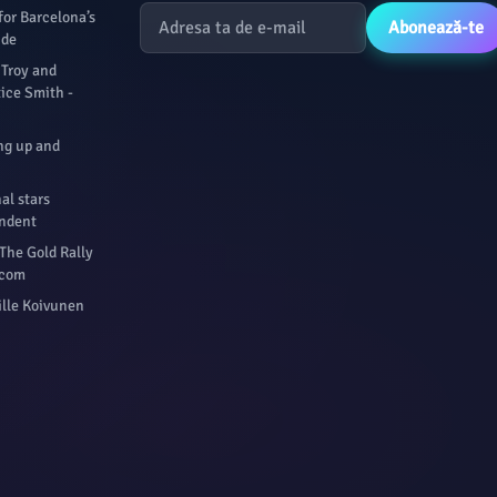
for Barcelona’s
Abonează-te
ide
 Troy and
tice Smith -
ng up and
al stars
endent
The Gold Rally
.com
ille Koivunen