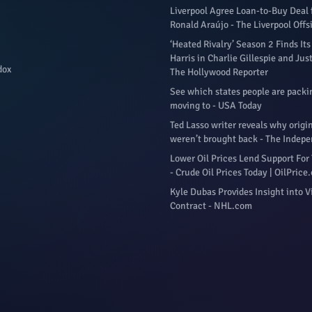
Liverpool Agree Loan-to-Buy Deal 
Ronald Araújo - The Liverpool Offs
‘Heated Rivalry’ Season 2 Finds Its
Harris in Charlie Gillespie and Jus
dox
The Hollywood Reporter
See which states people are packi
moving to - USA Today
Ted Lasso writer reveals why origin
weren’t brought back - The Indep
Lower Oil Prices Lend Support For 
- Crude Oil Prices Today | OilPrice
Kyle Dubas Provides Insight into V
Contract - NHL.com