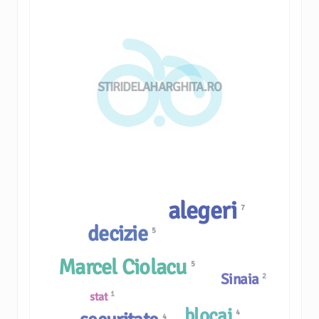
STIRIDELAHARGHITA.RO
alegeri
7
decizie
5
Marcel Ciolacu
5
Sinaia
2
1
stat
blocaj
4
4