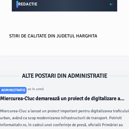
REDACTIE
STIRI DE CALITATE DIN JUDETUL HARGHITA
ALTE POSTARI DIN ADMINISTRATIE
Articol postat cu 1 an în urmă
ADMINISTRATIE
Miercurea-Ciuc demarează un proiect de digitalizare a
traficului urban
Miercurea-Ciuc a lansat un proiect important pentru digitalizarea traficului
urban, având ca scop modernizarea infrastructurii de transport. Potrivit
informatiahr.ro, în cadrul unei conferințe de presă, oficialii Primăriei au