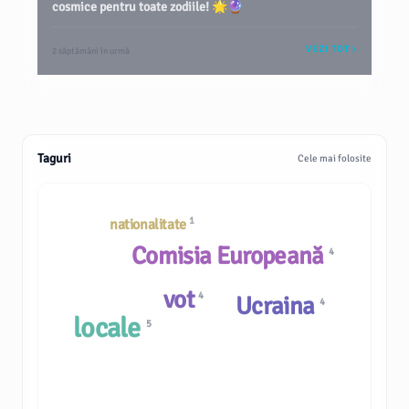
cosmice pentru toate zodiile! 🌟🔮
VEZI TOT
2 săptămâni în urmă
Taguri
Cele mai folosite
1
nationalitate
Comisia Europeană
4
vot
4
Ucraina
4
locale
5