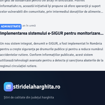
un gest de solidaritate pentru cei aflați în dificultate. Potrivit
informatiahr.ro, această inițiativă își propune să ofere speranță și suport
celor vulnerabili din comunitate, prin intermediul donațiilor de alimente
colectate în supermarketuri din Miercurea-Ciuc, Gheorgheni, Odorheiu
Secuiesc, Cristuru Secuiesc și Vlăhița.
Articol postat cu 1 an în urmă
ADMINISTRATIE
Implementarea sistemului e-SIGUR pentru monitorizarea
traficului rutier în România
Un nou sistem integrat, denumit e-SIGUR, a fost implementat în România
pentru a crește siguranța pe drumurile publice și pentru a reduce numărul
accidentelor rutiere. Conform informațiilor publicate, acest sistem
utilizează tehnologii avansate pentru a detecta și sancționa abaterile de la
regimul circulației rutiere.
stiridelaharghita.ro
Știri de calitate din județul harghita