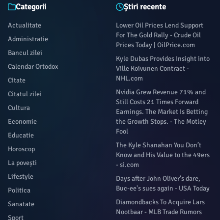
Categorii
Știri recente
Actualitate
Lower Oil Prices Lend Support
For The Gold Rally - Crude Oil
Administratie
Prices Today | OilPrice.com
Bancul zilei
Kyle Dubas Provides Insight into
Calendar Ortodox
Ville Koivunen Contract -
NHL.com
Citate
Nvidia Grew Revenue 71% and
Citatul zilei
Still Costs 21 Times Forward
Cultura
Earnings. The Market Is Betting
Economie
the Growth Stops. - The Motley
Fool
Educatie
The Kyle Shanahan You Don’t
Horoscop
Know and His Value to the 49ers
La povești
- si.com
Lifestyle
Days after John Oliver's dare,
Buc-ee's sues again - USA Today
Politica
Diamondbacks To Acquire Lars
Sanatate
Nootbaar - MLB Trade Rumors
Sport