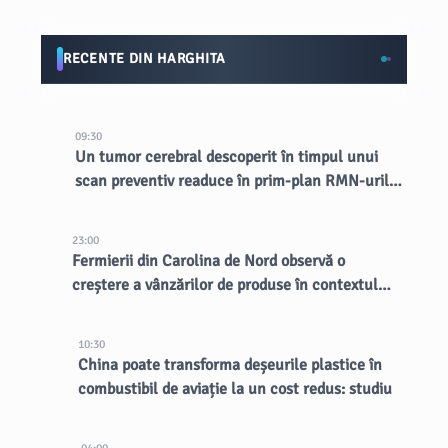
RECENTE DIN HARGHITA
09:30
Un tumor cerebral descoperit în timpul unui
scan preventiv readuce în prim-plan RMN-urile
totale
23:00
Fermierii din Carolina de Nord observă o
creștere a vânzărilor de produse în contextul
unui focar de cyclosporiază
10:30
China poate transforma deșeurile plastice în
combustibil de aviație la un cost redus: studiu