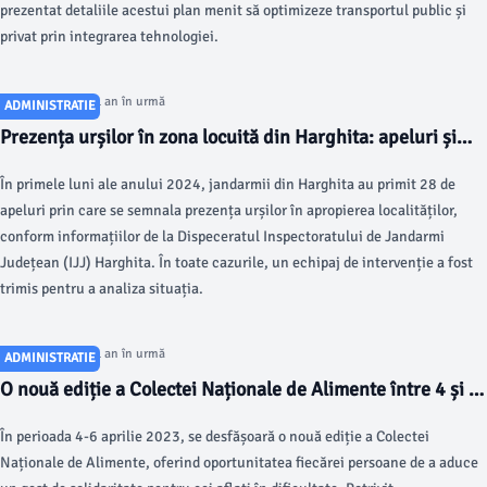
prezentat detaliile acestui plan menit să optimizeze transportul public și
privat prin integrarea tehnologiei.
Articol postat cu 1 an în urmă
ADMINISTRATIE
Prezența urșilor în zona locuită din Harghita: apeluri și
intervenții ale jandarmilor
În primele luni ale anului 2024, jandarmii din Harghita au primit 28 de
apeluri prin care se semnala prezența urșilor în apropierea localităților,
conform informațiilor de la Dispeceratul Inspectoratului de Jandarmi
Județean (IJJ) Harghita. În toate cazurile, un echipaj de intervenție a fost
trimis pentru a analiza situația.
Articol postat cu 1 an în urmă
ADMINISTRATIE
O nouă ediție a Colectei Naționale de Alimente între 4 și 6
aprilie
În perioada 4-6 aprilie 2023, se desfășoară o nouă ediție a Colectei
Naționale de Alimente, oferind oportunitatea fiecărei persoane de a aduce