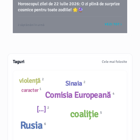
Horoscopul zilei de 22 iulie 2026: O zi plină de surprize
cosmice pentru toate zodiile! 🌟🔮
VEZI TOT
2 săptămâni în urmă
Taguri
Cele mai folosite
violență
2
Sinaia
2
1
caracter
Comisia Europeană
4
[…]
2
coaliție
5
Rusia
6