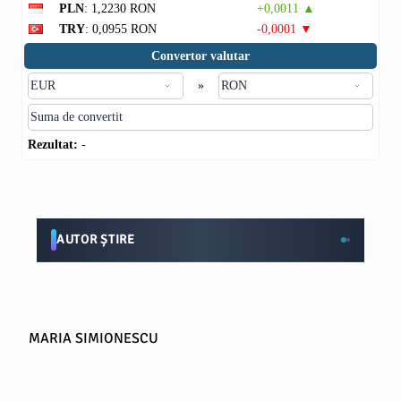
PLN
: 1,2230 RON
+0,0011 ▲
TRY
: 0,0955 RON
-0,0001 ▼
Convertor valutar
»
Rezultat:
-
AUTOR ȘTIRE
MARIA SIMIONESCU