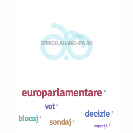
STIRIDELAHARGHITA.RO
europarlamentare
8
vot
4
decizie
5
blocaj
4
sondaj
4
1
experți.