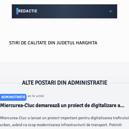
REDACTIE
STIRI DE CALITATE DIN JUDETUL HARGHITA
ALTE POSTARI DIN ADMINISTRATIE
Articol postat cu 1 an în urmă
ADMINISTRATIE
Miercurea-Ciuc demarează un proiect de digitalizare a
traficului urban
Miercurea-Ciuc a lansat un proiect important pentru digitalizarea traficului
urban, având ca scop modernizarea infrastructurii de transport. Potrivit