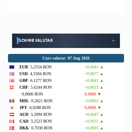
SCHIMB VALUTAR
Curs valutar: 07 Aug 2026
EUR
: 5,2554 RON
+0,0041 ▲
USD
: 4,5584 RON
+0,0077 ▲
GBP
: 6,1277 RON
+0,0041 ▲
CHF
: 5,6244 RON
+0,0023 ▲
: 0,0000 RON
0,0000 ▼
MDL
: 0,2621 RON
+0,0002 ▲
JPY
: 0,0288 RON
0,0000 ▼
AUD
: 3,2094 RON
+0,0047 ▲
CAD
: 3,2523 RON
+0,0031 ▲
DKK
: 0,7030 RON
+0,0005 ▲