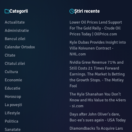
Categorii
Știri recente
Actualitate
Lower Oil Prices Lend Support
For The Gold Rally - Crude Oil
Administratie
Prices Today | OilPrice.com
Bancul zilei
Kyle Dubas Provides Insight into
Calendar Ortodox
Ville Koivunen Contract -
NHL.com
Citate
Nvidia Grew Revenue 71% and
Citatul zilei
Still Costs 21 Times Forward
Cultura
Earnings. The Market Is Betting
Economie
the Growth Stops. - The Motley
Fool
Educatie
The Kyle Shanahan You Don’t
Horoscop
Know and His Value to the 49ers
La povești
- si.com
Lifestyle
Days after John Oliver's dare,
Buc-ee's sues again - USA Today
Politica
Diamondbacks To Acquire Lars
Sanatate