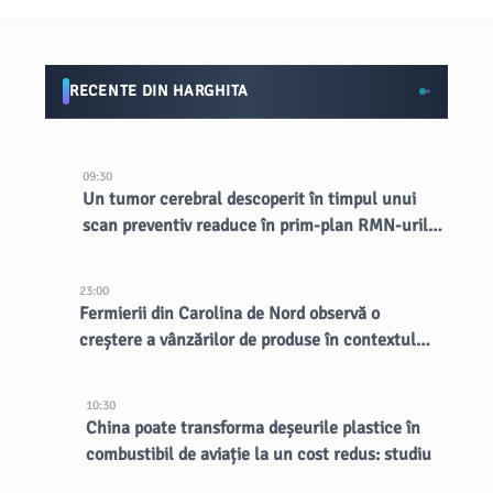
RECENTE DIN HARGHITA
09:30
Un tumor cerebral descoperit în timpul unui
scan preventiv readuce în prim-plan RMN-urile
totale
23:00
Fermierii din Carolina de Nord observă o
creștere a vânzărilor de produse în contextul
unui focar de cyclosporiază
10:30
China poate transforma deșeurile plastice în
combustibil de aviație la un cost redus: studiu