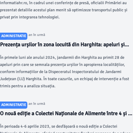
informatiahr.ro, în cadrul unei conferințe de presă, oficialii Primăriei au
prezentat detaliile acestui plan menit să optimizeze transportul public și
privat prin integrarea tehnologiei.
Articol postat cu 1 an în urmă
ADMINISTRATIE
Prezența urșilor în zona locuită din Harghita: apeluri și
intervenții ale jandarmilor
În primele luni ale anului 2024, jandarmii din Harghita au primit 28 de
apeluri prin care se semnala prezența urșilor în apropierea localităților,
conform informațiilor de la Dispeceratul Inspectoratului de Jandarmi
Județean (IJJ) Harghita. În toate cazurile, un echipaj de intervenție a fost
trimis pentru a analiza situația.
Articol postat cu 1 an în urmă
ADMINISTRATIE
O nouă ediție a Colectei Naționale de Alimente între 4 și 6
aprilie
În perioada 4-6 aprilie 2023, se desfășoară o nouă ediție a Colectei