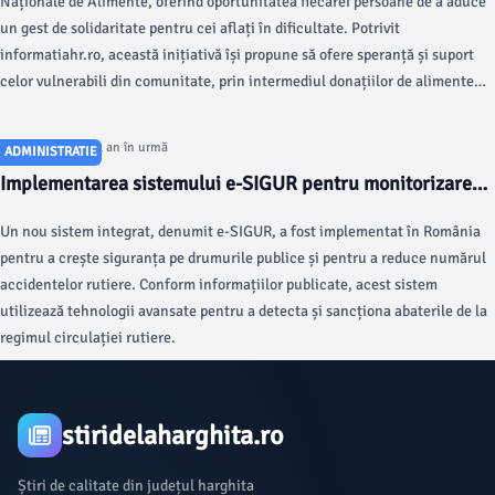
Naționale de Alimente, oferind oportunitatea fiecărei persoane de a aduce
un gest de solidaritate pentru cei aflați în dificultate. Potrivit
informatiahr.ro, această inițiativă își propune să ofere speranță și suport
celor vulnerabili din comunitate, prin intermediul donațiilor de alimente
colectate în supermarketuri din Miercurea-Ciuc, Gheorgheni, Odorheiu
Secuiesc, Cristuru Secuiesc și Vlăhița.
Articol postat cu 1 an în urmă
ADMINISTRATIE
Implementarea sistemului e-SIGUR pentru monitorizarea
traficului rutier în România
Un nou sistem integrat, denumit e-SIGUR, a fost implementat în România
pentru a crește siguranța pe drumurile publice și pentru a reduce numărul
accidentelor rutiere. Conform informațiilor publicate, acest sistem
utilizează tehnologii avansate pentru a detecta și sancționa abaterile de la
regimul circulației rutiere.
stiridelaharghita.ro
Știri de calitate din județul harghita